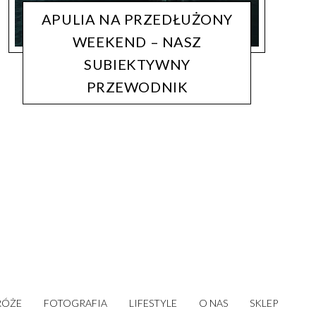
APULIA NA PRZEDŁUŻONY
WEEKEND – NASZ
SUBIEKTYWNY
PRZEWODNIK
PODRÓŻE
LIFECATCHERS
7 KWIETNIA, 2019
RÓŻE
FOTOGRAFIA
LIFESTYLE
O NAS
SKLEP