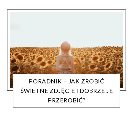
PORADNIK – JAK ZROBIĆ
ŚWIETNE ZDJĘCIE I DOBRZE JE
PRZEROBIĆ?
FOTOGRAFIA
LIFECATCHERS
31 LIPCA, 2018