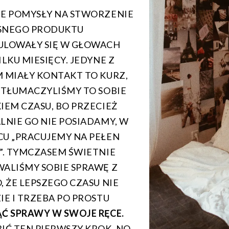
E POMYSŁY NA STWORZENIE
SNEGO PRODUKTU
LOWAŁY SIĘ W GŁOWACH
ILKU MIESIĘCY. JEDYNE Z
 MIAŁY KONTAKT TO KURZ,
 TŁUMACZYLIŚMY TO SOBIE
IEM CZASU, BO PRZECIEŻ
LNIE GO NIE POSIADAMY, W
U „PRACUJEMY NA PEŁEN
”. TYMCZASEM ŚWIETNIE
ALIŚMY SOBIE SPRAWĘ Z
, ŻE LEPSZEGO CZASU NIE
IE I TRZEBA PO PROSTU
Ć SPRAWY W SWOJE RĘCE.
IĆ TEN PIERWSZY KROK. NO