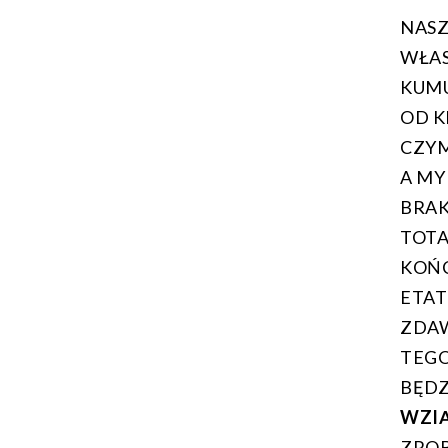
NASZ
WŁA
KUMU
OD K
CZYM
A MY
BRAK
TOTA
KOŃC
ETAT
ZDAW
TEGO
BĘDZ
WZIĄ
ZROB