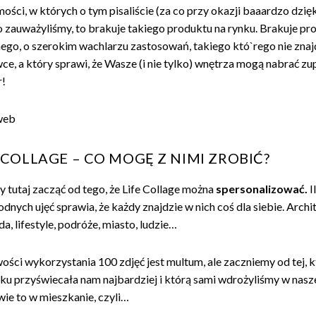
ści, w których o tym pisaliście (za co przy okazji baaardzo dzięk
o zauważyliśmy, to brakuje takiego produktu na rynku. Brakuje pr
nego, o szerokim wachlarzu zastosowań, takiego któ`rego nie znaj
ce, a który sprawi, że Wasze (i nie tylko) wnętrza mogą nabrać zu
!
 COLLAGE – CO MOGĘ Z NIMI ZROBIĆ?
 tutaj zacząć od tego, że Life Collage można
spersonalizować.
I
dnych ujęć sprawia, że każdy znajdzie w nich coś dla siebie. Archi
a, lifestyle, podróże, miasto, ludzie…
ości wykorzystania 100 zdjęć jest multum, ale zaczniemy od tej, 
ku przyświecała nam najbardziej i którą sami wdrożyliśmy w nasze
wie to w mieszkanie, czyli…