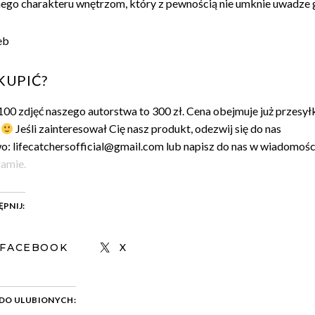
nego charakteru wnętrzom, który z pewnością nie umknie uwadze 
KUPIĆ?
100 zdjęć naszego autorstwa to 300 zł. Cena obejmuje już przesyłk
.
Jeśli zainteresował Cię nasz produkt, odezwij się do nas
o: lifecatchersofficial@gmail.com lub napisz do nas w wiadomośc
ramie.
PNIJ:
FACEBOOK
X
DO ULUBIONYCH: