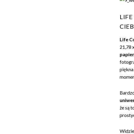
LIFE
CIEB
Life C
21,78 
papier
fotogra
piękna
momen
Bardzo 
uniwe
że są 
prosty
Widzie