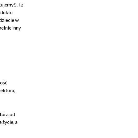
ujemy!). I z
oduktu
dziecie w
pełnie inny
lość
tektura,
która od
 życie, a