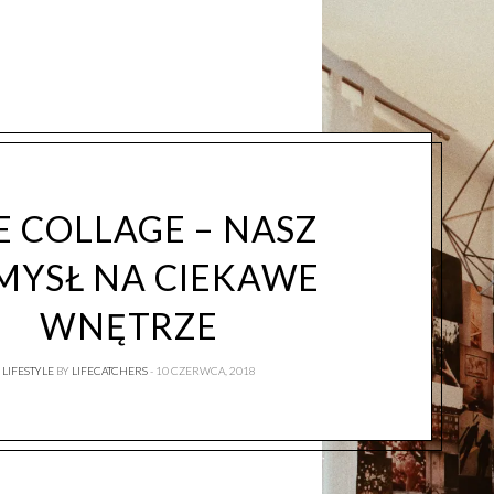
E COLLAGE – NASZ
MYSŁ NA CIEKAWE
WNĘTRZE
LIFESTYLE
BY
LIFECATCHERS
10 CZERWCA, 2018