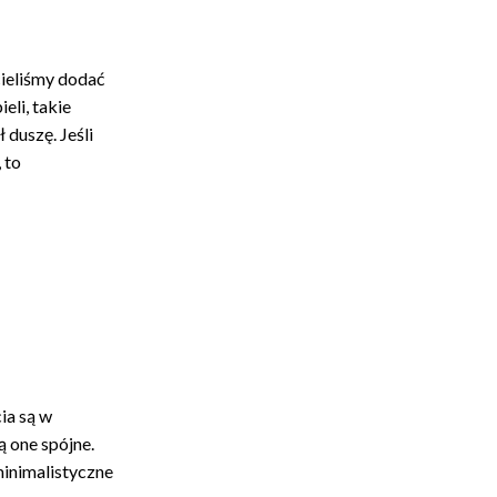
cieliśmy dodać
eli, takie
ł duszę. Jeśli
 to
ia są w
ą one spójne.
minimalistyczne