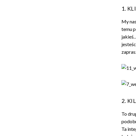
1. K
My nas
temu p
jakieś…
jesteśc
zapras
2. K
To dru
podobne
Ta int