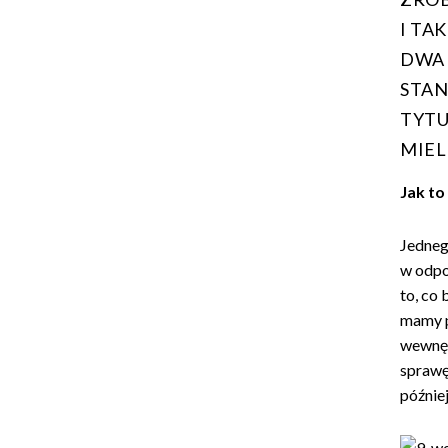
I TAK
DWA 
STA
TYTU
MIEL
Jak to
Jedneg
w odpo
to, co
mamy p
wewnęt
sprawę 
późnie