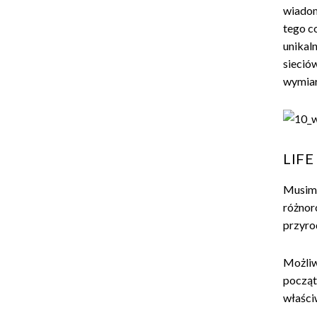
wiadomo
tego c
unikal
sieciów
wymiar
LIFE
Musimy
różnoro
przyrod
Możliw
począt
właści