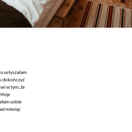
co usłyszałam
cu dokończyć
kwi w tym, że
 Moje
dałam sobie
nad miesiąc