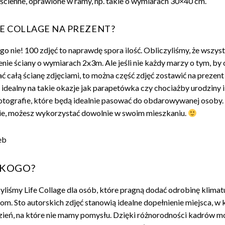
 ścienne, oprawione w ramy, np. takie o wymiarach 30×40 cm.
IFE COLLAGE NA PREZENT?
go nie! 100 zdjęć to naprawdę spora ilość. Obliczyliśmy, że wszyst
enie ściany o wymiarach 2x3m. Ale jeśli nie każdy marzy o tym, by 
ć całą ścianę zdjęciami, to można część zdjęć zostawić na prezent
 idealny na takie okazje jak parapetówka czy chociażby urodziny
fotografie, które będą idealnie pasować do obdarowywanej osoby. 
ie, możesz wykorzystać dowolnie w swoim mieszkaniu.
 KOGO?
yliśmy Life Collage dla osób, które pragną dodać odrobinę klima
om. Sto autorskich zdjęć stanowią idealne dopełnienie miejsca, w
zień, na które nie mamy pomysłu. Dzięki różnorodności kadrów 