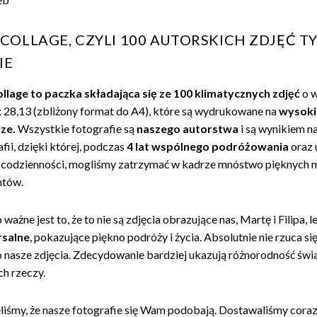
 COLLAGE, CZYLI 100 AUTORSKICH ZDJĘĆ T
IE
ollage to paczka składająca się ze 100 klimatycznych zdjęć
o 
x 28,13 (zbliżony format do A4), które są wydrukowane na
wysokie
ze.
Wszystkie fotografie są
naszego autorstwa
i są wynikiem na
fii, dzięki której, podczas
4 lat wspólnego podróżowania
oraz 
 codzienności, mogliśmy zatrzymać w kadrze mnóstwo pięknych m
tów.
ważne jest to, że to nie są zdjęcia obrazujące nas, Martę i Filipa, l
rsalne
, pokazujące piękno podróży i życia. Absolutnie nie rzuca si
to nasze zdjęcia. Zdecydowanie bardziej ukazują różnorodność świa
ch rzeczy.
liśmy, że nasze fotografie się Wam podobają. Dostawaliśmy coraz