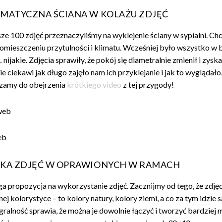
LIMATYCZNA ŚCIANA W KOLAŻU ZDJĘĆ
ze 100 zdjęć przeznaczyliśmy na wyklejenie ściany w sypialni. Ch
omieszczeniu przytulności i klimatu. Wcześniej było wszystko w bi
 nijakie. Zdjęcia sprawiły, że pokój się diametralnie zmienił i zyska
ie ciekawi jak długo zajęło nam ich przyklejanie i jak to wyglądało,
zamy do obejrzenia
krótkiego video
z tej przygody!
ILKA ZDJĘĆ W OPRAWIONYCH W RAMACH
ga propozycja na wykorzystanie zdjęć. Zacznijmy od tego, że zdjęc
j kolorystyce – to kolory natury, kolory ziemi, a co za tym idzie s
egralność sprawia, że można je dowolnie łączyć i tworzyć bardziej 