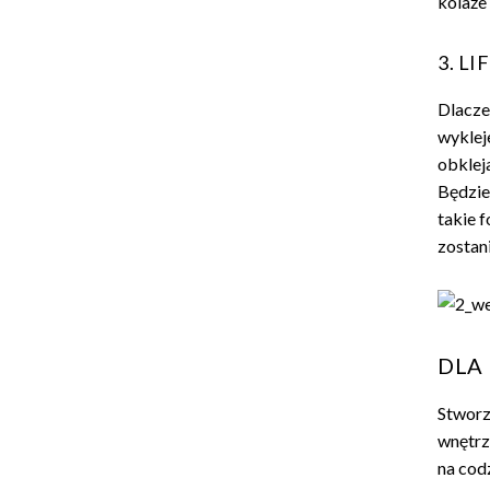
kolaże
3. L
Dlacze
wyklej
obkleja
Będzie
takie 
zostan
DLA
Stworz
wnętrz
na cod