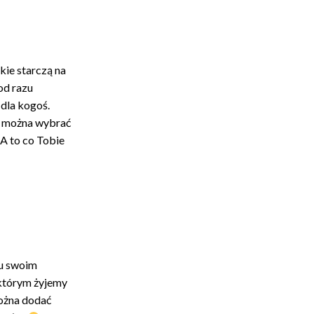
kie starczą na
od razu
 dla kogoś.
 i można wybrać
A to co Tobie
tu swoim
 którym żyjemy
można dodać