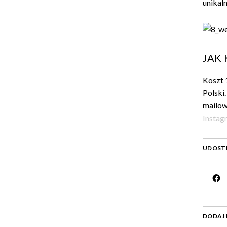
unikal
JAK 
Koszt 
Polski
mailow
Instag
UDOSTĘ
DODAJ 