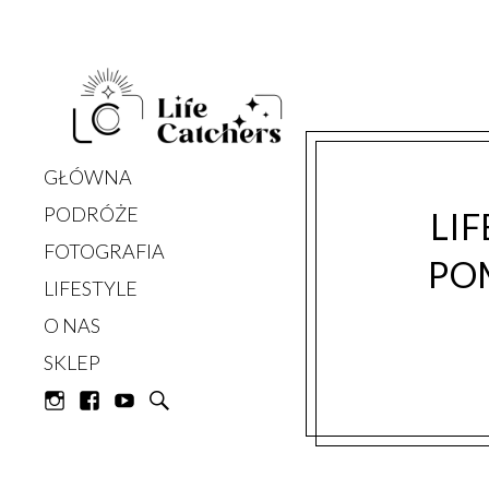
Life Catchers
GŁÓWNA
PODRÓŻE
LIF
FOTOGRAFIA
PO
LIFESTYLE
O NAS
SKLEP