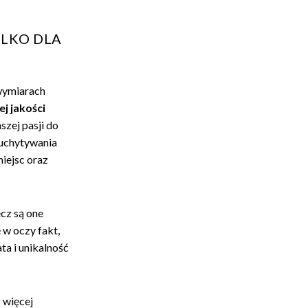
YLKO DLA
wymiarach
j jakości
szej pasji do
uchytywania
iejsc oraz
ecz są one
ę w oczy fakt,
ta i unikalność
 więcej