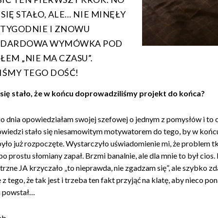
 SIĘ STAŁO, ALE… NIE MINĘŁY
TYGODNIE I ZNOWU
NDARDOWA WYMÓWKA POD
ŁEM „NIE MA CZASU”.
IŚMY TEGO DOŚĆ!
 się stało, że w końcu doprowadziliśmy projekt do końca?
o dnia opowiedziałam swojej szefowej o jednym z pomysłów i to 
wiedzi stało się niesamowitym motywatorem do tego, by w koń
 było już rozpoczęte. Wystarczyło uświadomienie mi, że problem t
o prostu słomiany zapał. Brzmi banalnie, ale dla mnie to był cios.
rzne JA krzyczało „to nieprawda, nie zgadzam się”, ale szybko z
z tego, że tak jest i trzeba ten fakt przyjąć na klatę, aby nieco po
j powstał…