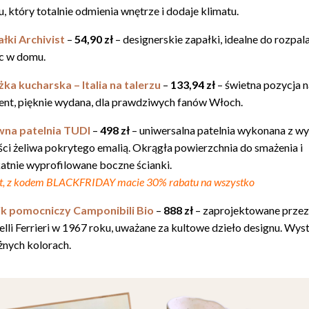
, który totalnie odmienia wnętrze i dodaje klimatu.
łki Archivist
–
54,90 zł
– designerskie zapałki, idealne do rozpal
c w domu.
żka kucharska – Italia na talerzu
–
133,94 zł
– świetna pozycja n
ent, pięknie wydana, dla prawdziwych fanów Włoch.
wna patelnia TUDI
–
498 zł
– uniwersalna patelnia wykonana z wy
ści żeliwa pokrytego emalią. Okrągła powierzchnia do smażenia i
katnie wyprofilowane boczne ścianki.
st, z kodem BLACKFRIDAY macie 30% rabatu na wszystko
ik pomocniczy Camponibili Bio
–
888 zł
– zaprojektowane przez
elli Ferrieri w 1967 roku, uważane za kultowe dzieło designu. Wys
żnych kolorach.