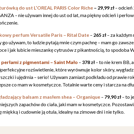
urówką do ust L’OREAL PARIS Color Riche
– 29,99 zł
– odcień
NZA – nie używam innej do ust od lat, ma piękny odcień i perłow
ńczenie.
kowy perfum Versatile Paris – Rital Date
–
265 zł
– za każdym
y go używam, to ludzie pytają mnie czym pachnę – mam go zawsze
bce i jak lubicie mieszankę cytrusów z pikantnością, to spodoba W
z perłami z pigmentami – Saint Mało
–
378 zł
– to nie krem BB, a
iperfekcyjne rozświetlenie, które wyrównuje kolor skóry, wygładz
szczki i ujędrnia – serio! Używam zamiast podkładu od prawie rok
epsze co mam w kosmetyczce. Totalnie warte ceny i starcza na dłu
adzający balsam z masłem shea – Organique
–
79,90 zł
– to j
niejszych zapachów do ciała, jaki mam w kosmetyczce. Pozostawi
ę miękką i cudownie ją otula, idealny na zimowe dni i nie tylko.