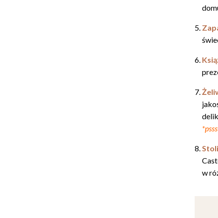
domu
Zapa
świe
Ksią
prez
Żeli
jako
deli
*pss
Stol
Cast
w ró