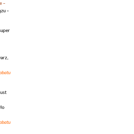
e
–
ązu –
super
arz,
rabatu
ust
yło
rabatu