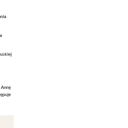
ania
a
sokiej
 Annę
tępuje