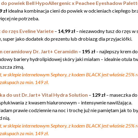
 do powiek Bell HypoAllergenic x Peachee Eyeshadow Palett
9 zł
idealna kombinacja cieni do powiek w odcieniach ciepłego br
więcej nie potrzeba.
 do rzęs Eveline Variete
–
14,99 zł
– niezawodny tusz do rzęs w 
e, super jako dodatek do prezentu lub drobiazg dla przyjaciółki.
 ceramidowy Dr. Jart+ Ceramidin
–
195 zł
– najlepszy krem do
dowy bariery hydrolipidowej skóry jaki miałam – idealnie otula tw
szcza zimą.
st, w sklepie internetowym Sephory, z kodem BLACK jest właśnie 25% 
zakupach za min. 149 zł.
a do ust Dr.Jart+ Vital Hydra Solution
–
129 zł
– maseczka do 
spłukiwania z kwasem hialuronowym – intensywnie nawilżająca.
adam prawie codziennie na noc i trochę już nie pamiętam jak to b
 nią.
st, w sklepie internetowym Sephory, z kodem BLACK jest właśnie 25% 
zakupach za min. 149 zł.