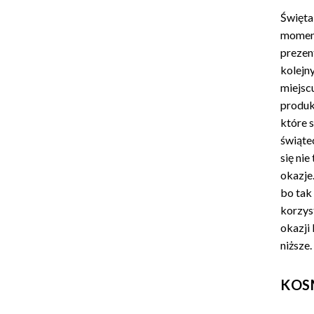
Święta 
moment
prezent
kolejn
miejsc
produkt
które s
świąte
się nie
okazje.
bo tak 
korzyst
okazji
niższe.
KOS