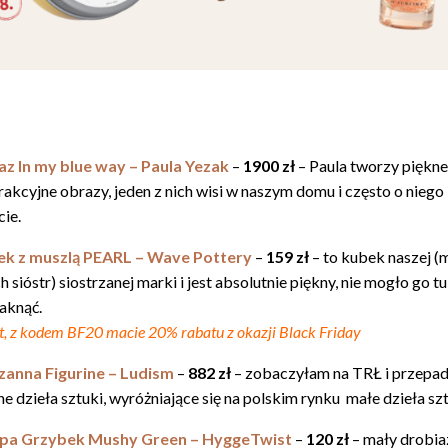
M
z In my blue way – Paula Yezak
–
1900 zł
– Paula tworzy piękne
rakcyjne obrazy, jeden z nich wisi w naszym domu i często o niego
cie.
k z muszlą PEARL – Wave Pottery
–
159 zł
– to kubek naszej (m
 sióstr) siostrzanej marki i jest absolutnie piękny, nie mogło go tu
aknąć.
st, z kodem BF20 macie 20% rabatu z okazji Black Friday
anna Figurine – Ludism
–
882 zł
– zobaczyłam na TRŁ i przepa
ne dzieła sztuki, wyróżniające się na polskim rynku małe dzieła szt
pa Grzybek Mushy Green – HyggeTwist
–
120 zł
– mały drobia