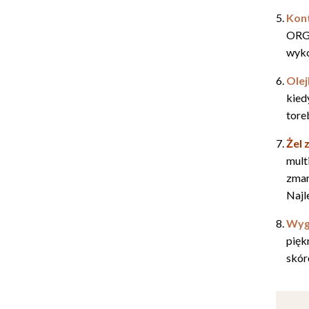
Kont
ORGA
wyko
Olej
kied
tore
Żel 
mult
zmar
Najl
Wygł
pięk
skór