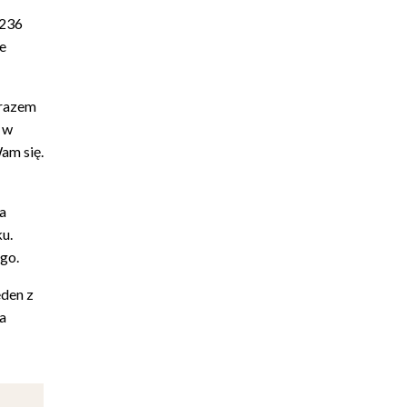
 236
e
 razem
 w
am się.
a
u.
go.
eden z
a