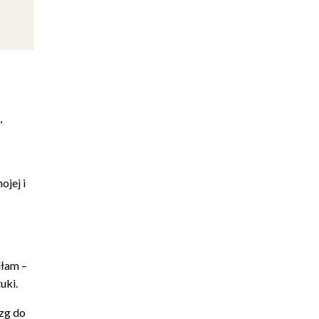
,
ojej i
dłam –
uki.
zg do