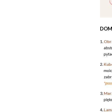
DO
Obra
abst
pyta
Kube
moich
zabr
*pss
Marz
pięk
Lam