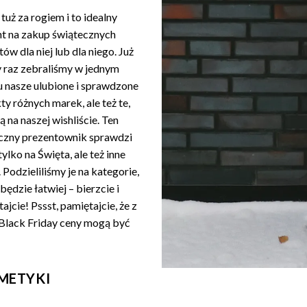
tuż za rogiem i to idealny
 na zakup świątecznych
ów dla niej lub dla niego. Już
y raz zebraliśmy w jednym
u nasze ulubione i sprawdzone
y różnych marek, ale też te,
ą na naszej wishliście. Ten
czny prezentownik sprawdzi
 tylko na Święta, ale też inne
 Podzieliliśmy je na kategorie,
będzie łatwiej – bierzcie i
ajcie! Pssst, pamiętajcie, że z
 Black Friday ceny mogą być
METYKI