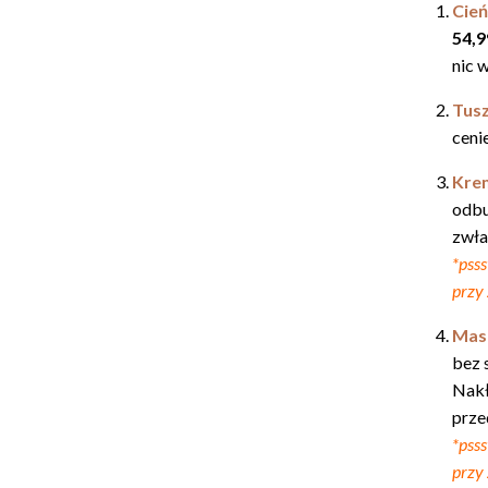
Cień
54,9
nic 
Tusz
ceni
Krem
odbu
zwła
*pss
przy 
Mask
bez 
Nakł
przed
*pss
przy 