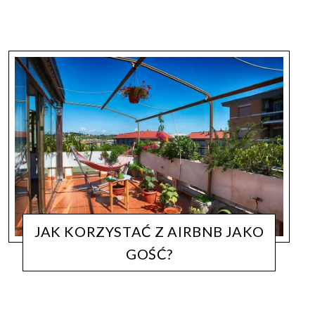
JAK KORZYSTAĆ Z AIRBNB JAKO
GOŚĆ?
PODRÓŻE
LIFECATCHERS
26 LIPCA, 2017