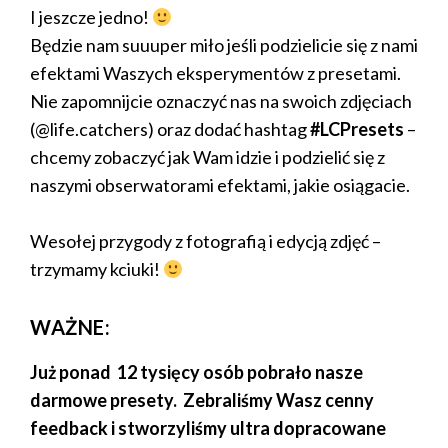
I jeszcze jedno!
Będzie nam suuuper miło jeśli podzielicie się z nami
efektami Waszych eksperymentów z presetami.
Nie zapomnijcie oznaczyć nas na swoich zdjęciach
(@life.catchers) oraz dodać hashtag
#LCPresets
–
chcemy zobaczyć jak Wam idzie i podzielić się z
naszymi obserwatorami efektami, jakie osiągacie.
Wesołej przygody z fotografią i edycją zdjęć –
trzymamy kciuki!
WAŻNE:
Już ponad 12 tysięcy osób pobrało nasze
darmowe presety. Zebraliśmy Wasz cenny
feedback i stworzyliśmy ultra dopracowane