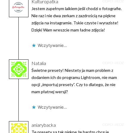
Kulturopatka
ODPOWIEDZ
Jestem zupełnym laikiem jeśli chodzi o fotografie.
Nie raz i nie dwa zerkam z zazdrością na piękne
zdjęcia na instagramie. Tskie czyste i wyraziste!
Dzięki Wam wreszcie mam ładne zdjęcia!
Wczytywanie…
Natalia
ODPOWIEDZ
Świetne presety! Niestety ja mam problem z
dodaniem ich do programu Lightroom, nie mam
opcji „importuj presety”. Czy to dlatego, że nie
mam płatnej wersji?
Wczytywanie…
aniarybacka
ODPOWIEDZ
Te presety są tak piękne że bardzo chcę je