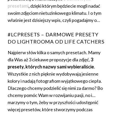
presetami
,
dzięki którym będziecie mogli nadać
swoim zdjęciom nietuzinkowego klimatu. I o tym
właśnie jest dzisiejszy wpis, czyli pogadajmy o…
#LCPRESETS – DARMOWE PRESETY
DO LIGHTROOMA OD LIFE CATCHERS
Najpierw słów kilka o samych presetach. Mamy
dla Was aż 3 ciekawe propozycje dla zdjęć,
3
presety, których nazwy sami wybieraliście
.
Wszystkie z nich pięknie wydobywają jesienne
kolory i nadają fotografiom wyjątkowego ciepła.
Dlaczego chcemy podzielić się nimi za darmo? Bo
chcemy pomóc Wam w rozwijaniu pasji, no i…
marzymy o tym, żeby w przyszłości udostępnić
więcej presetów, które stworzymy podczas