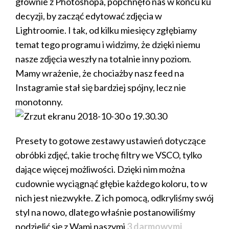
głównie z Photoshopa, popchnęło nas w końcu ku
decyzji, by zacząć edytować zdjęcia w
Lightroomie. I tak, od kilku miesięcy zgłębiamy
temat tego programu i widzimy, że dzięki niemu
nasze zdjęcia weszły na totalnie inny poziom.
Mamy wrażenie, że chociażby nasz feed na
Instagramie stał się bardziej spójny, lecz nie
monotonny.
Presety to gotowe zestawy ustawień dotyczące
obróbki zdjęć, takie trochę filtry we VSCO, tylko
dające więcej możliwości. Dzięki nim można
cudownie wyciągnąć głębie każdego koloru, to w
nich jest niezwykłe. Z ich pomocą, odkryliśmy swój
styl na nowo, dlatego właśnie postanowiliśmy
podzielić się z Wami naszymi
3 darmowymi